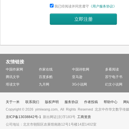
我已经阅读并同意遵守
《用户服务协议》
立即注册
友情链接
中国作家网
作家在线
中国诗歌网
多看阅读
腾讯文学
百度多酷
亚马逊
苏宁电子书
塔读文学
九月网
3G小说网
幻文小说网
关于一米
联系我们
版权声明
服务协议
作者投稿
帮助中心
网
Copyright © 2026 yimiwang.com, All Rights Reserved 北京中作
京ICP备13038842号-1
新出网证(京)字183号
工商资质
公司地址：北京市朝阳区农展馆南路12号1号楼14层1402室